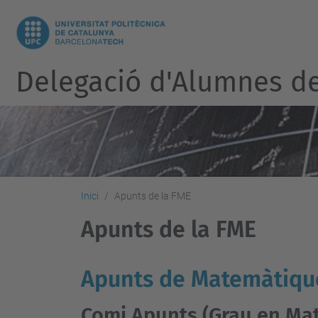
Delegació d'Alumnes d
Inici
Apunts de la FME
Apunts de la FME
Apunts de Matemàtiqu
Comi Apunts (Grau en Ma