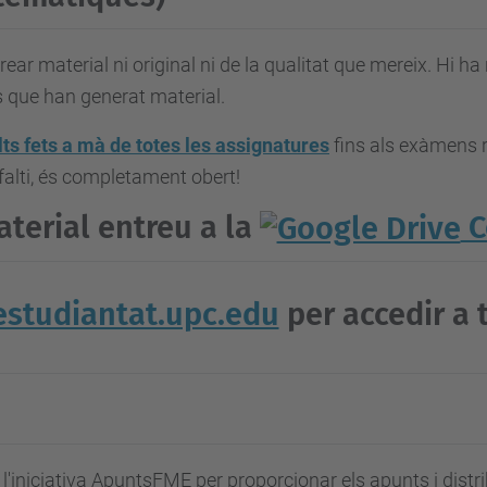
r material ni original ni de la qualitat que mereix. Hi ha 
s que han generat material.
lts fets a mà de totes les assignatures
fins als exàmens r
falti, és completament obert!
terial entreu a la
C
studiantat.upc.edu
per accedir a 
l'iniciativa ApuntsFME per proporcionar els apunts i distri