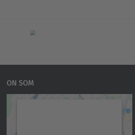
On Som
Necessitem el vostre consentiment
per carregar el servei Google Maps!
Utilitzem un servei de tercers per incrustar
contingut del mapa que pugui recollir dades