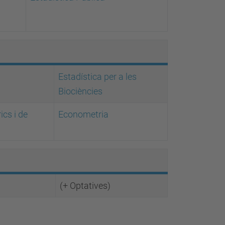
Estadística per a les
Biociències
cs i de
Econometria
(+ Optatives)