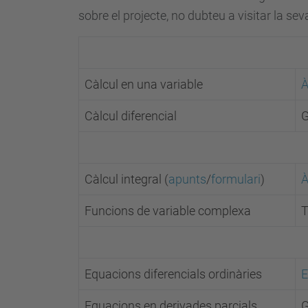
sobre el projecte, no dubteu a visitar la se
Càlcul en una variable
À
Càlcul diferencial
G
Càlcul integral (
apunts
/
formulari
)
À
Funcions de variable complexa
T
Equacions diferencials ordinàries
E
Equacions en derivades parcials
G