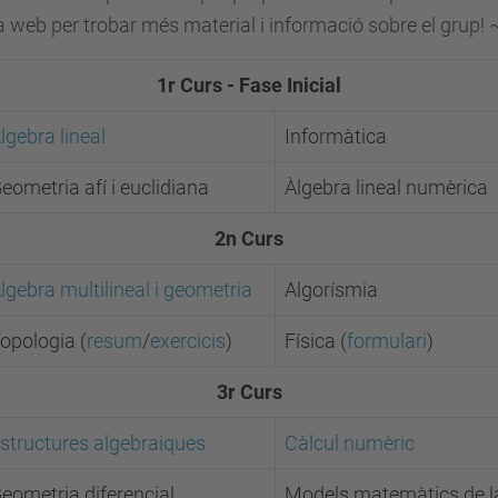
va web per trobar més material i informació sobre el grup! 
1r Curs - Fase Inicial
lgebra lineal
Informàtica
eometria afí i euclidiana
Àlgebra lineal numèrica
2n Curs
lgebra multilineal i geometria
Algorísmia
opologia (
resum
/
exercicis
)
Física (
formulari
)
3r Curs
structures algebraiques
Càlcul numèric
eometria diferencial
Models matemàtics de la