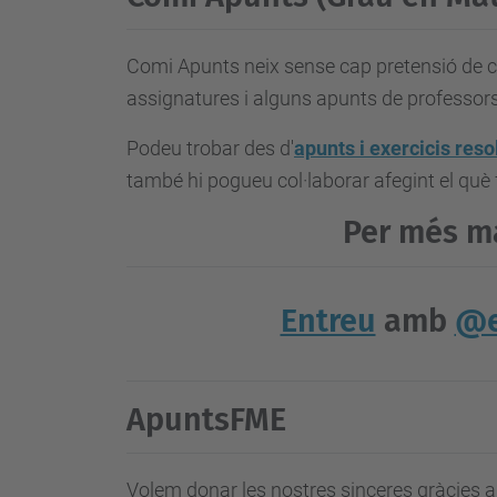
Comi Apunts neix sense cap pretensió de crea
assignatures i alguns apunts de professor
Podeu trobar des d'
apunts i exercicis reso
també hi pogueu col·laborar afegint el què 
Per més ma
Entreu
amb
@e
ApuntsFME
Volem donar les nostres sinceres gràcies a 